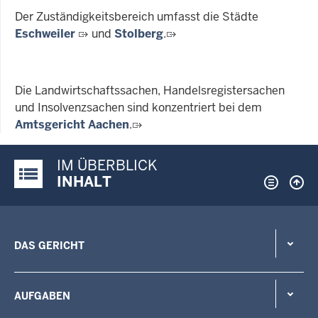
Der Zuständigkeitsbereich umfasst die Städte
Eschweiler
und
Stolberg
.
Die Landwirtschaftssachen, Handelsregistersachen
und Insolvenzsachen sind konzentriert bei dem
Amtsgericht Aachen
.
IM ÜBERBLICK
Justiz-Portal im Überblick:
INHALT
DAS GERICHT
AUFGABEN